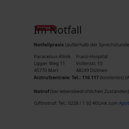
Im Notfall
Featured
Notfallpraxis
(außerhalb der Sprechstunde
Paracelsus-Klinik
Franz-Hospital
Lipper Weg 11
Vollenstr. 10
45770 Marl
48249 Dülmen
Arztrufzentrale: Tel.: 116 117
(kostenlos) 
Notruf
(bei lebensbedrohlichen Zuständen)
Giftnotruf: Tel.: 0228 / 1 92 40
Link zum
Apot