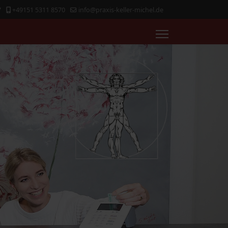
7
+49151 5311 8570
info@praxis-keller-michel.de