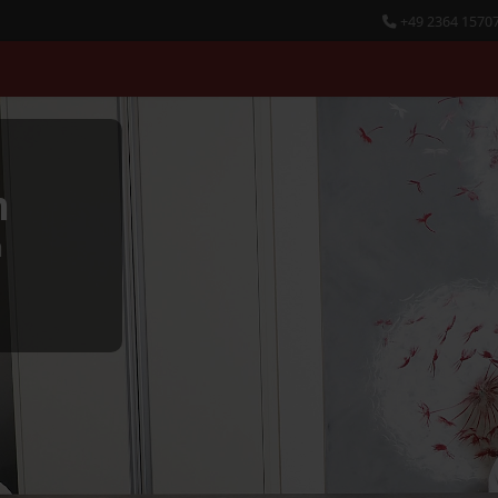
+49 2364 1570
n
h